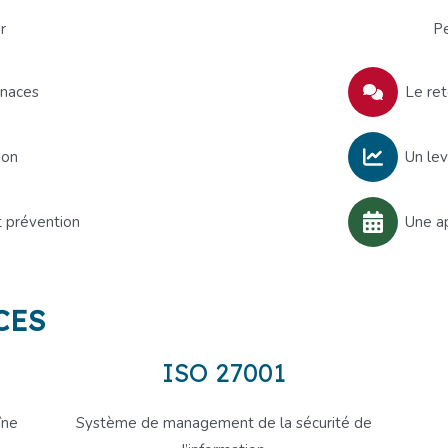
r
Pe
enaces
Le ret
ion
Un lev
t prévention
Une a
CES
ISO 27001
îne
Système de management de la sécurité de