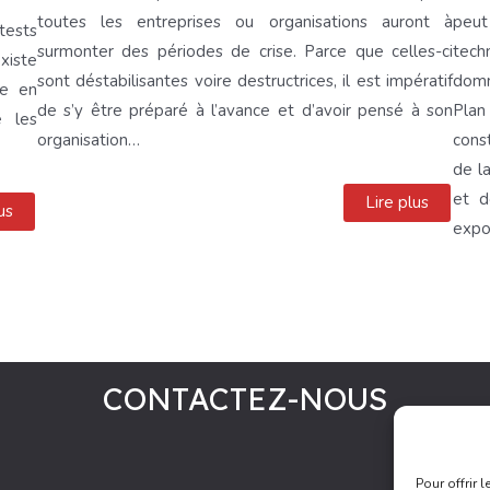
toutes les entreprises ou organisations auront à
peut
tests
surmonter des périodes de crise. Parce que celles-ci
tech
existe
sont déstabilisantes voire destructrices, il est impératif
domm
se en
de s’y être préparé à l’avance et d’avoir pensé à son
Plan
e les
organisation…
cons
de l
et d
Lire plus
us
exp
CONTACTEZ-NOUS
Pour offrir 