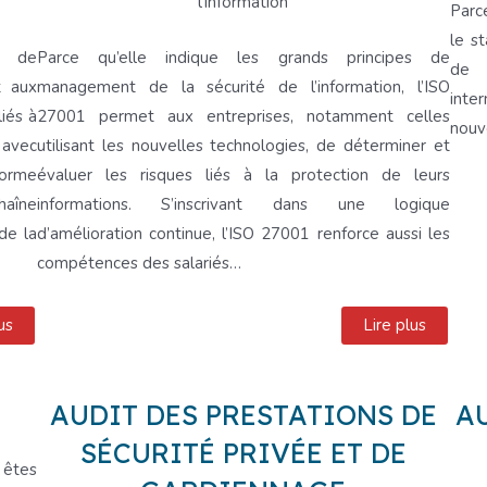
l’information
Parce
le s
s de
Parce qu’elle indique les grands principes de
de 
t aux
management de la sécurité de l’information, l’ISO
inte
iés à
27001 permet aux entreprises, notamment celles
nouv
e avec
utilisant les nouvelles technologies, de déterminer et
norme
évaluer les risques liés à la protection de leurs
haîne
informations. S’inscrivant dans une logique
de la
d’amélioration continue, l’ISO 27001 renforce aussi les
compétences des salariés…
us
Lire plus
AUDIT DES PRESTATIONS DE
A
SÉCURITÉ PRIVÉE ET DE
 êtes