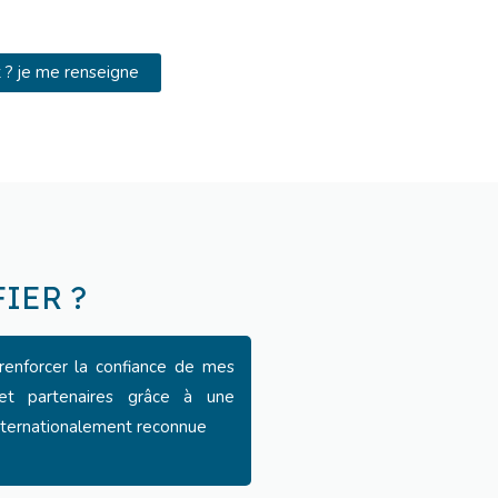
t ? je me renseigne
IER ?
renforcer la confiance de mes
 et partenaires grâce à une
nternationalement reconnue