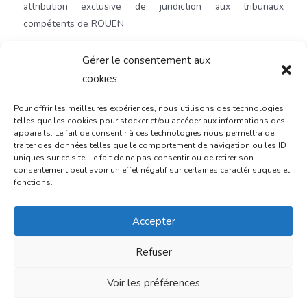
attribution exclusive de juridiction aux tribunaux
compétents de
ROUEN
Gérer le consentement aux
CONTACTEZ-NOUS
cookies
Pour offrir les meilleures expériences, nous utilisons des technologies
telles que les cookies pour stocker et/ou accéder aux informations des
appareils. Le fait de consentir à ces technologies nous permettra de
traiter des données telles que le comportement de navigation ou les ID
uniques sur ce site. Le fait de ne pas consentir ou de retirer son
consentement peut avoir un effet négatif sur certaines caractéristiques et
fonctions.
Accepter
Mentions légales
Refuser
Pour toute question particulière vous pouvez nous envoyer
Voir les préférences
un message à l'adresse suivante : contact@surteo.com