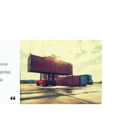
ance
prise,
le