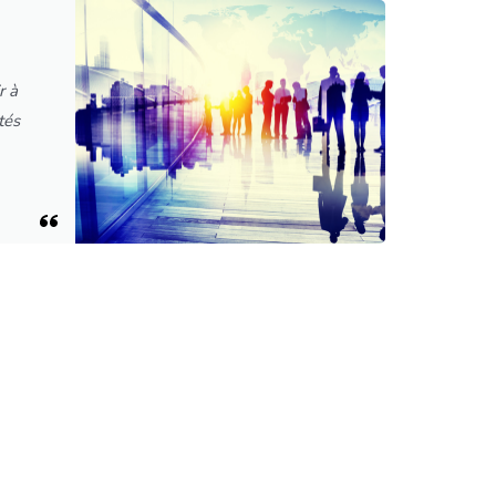
r à
tés