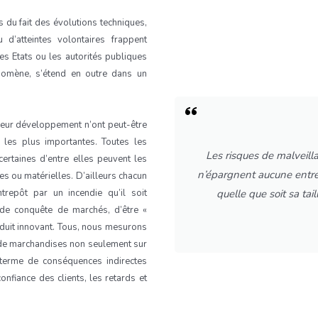
s du fait des évolutions techniques,
d’atteintes volontaires frappent
es Etats ou les autorités publiques
énomène, s’étend en outre dans un
 leur développement n’ont peut-être
 les plus importantes. Toutes les
Les risques de malveill
ertaines d’entre elles peuvent les
n’épargnent aucune entre
res ou matérielles. D’ailleurs chacun
quelle que soit sa tail
repôt par un incendie qu’il soit
e de conquête de marchés, d’être «
oduit innovant. Tous, nous mesurons
 de marchandises non seulement sur
 terme de conséquences indirectes
nfiance des clients, les retards et