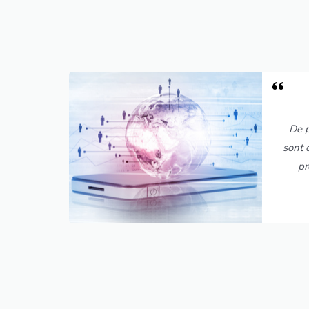
De p
sont 
pr