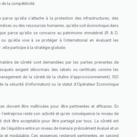
 de la compétitivité.
e parce qu’elle s’attache à la protection des infrastructures, des
dises ou des ressources humaines, qu’elle soit économique dans
ique parce qu’elle se consacre au patrimoine immatériel (R & D,
 ou qu’elle vise à se protéger à l’international en évaluant les
 elle participe à la stratégie globale.
matière de sûreté sont demandées par les parties prenantes de
) lesquels exigent désormais des labels ou certificats comme les
nagement de la sûreté de la chaîne d’approvisionnement), ISO
la sécurité d’information) ou le statut d’Opérateur Economique
s doivent être maîtrisées pour être pertinentes et efficaces. En
e l’entreprise reste son activité et qu’en conséquence le niveau de
é doit être acceptable pour être partagé par tous. La sûreté est
 de l’équilibre entre un niveau de menace précisément évalué et un
le et modulable. Ces exigences resteront pertinentes, en second